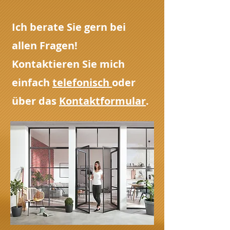
Ich berate Sie gern bei
allen Fragen!
Kontaktieren Sie mich
einfach
telefonisch
oder
über das
Kontaktformular
.