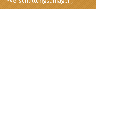
•Verschattungsanlagen,
Verdunklungsanlagen
•Schnurzüge,
Flächenvorhänge
•Individuell bedruckt mit
Ihrem Logo oder
WunschmotivVom Aufmaß
bis zur Montage, von der
Reparatur über die Reinigung
bis zur Entsorgung. Ich berate
Sie gern
.
Jetzt
anrufen
und gleich