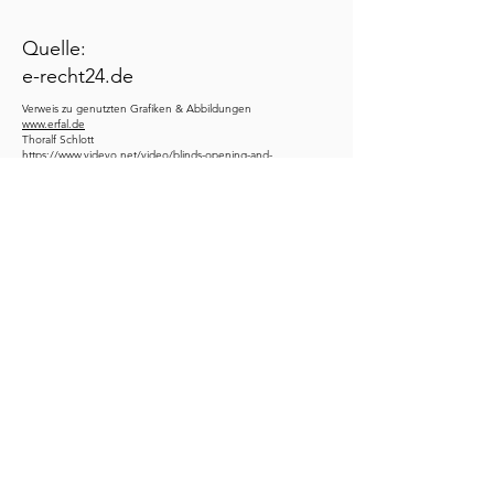
Quelle:
e-recht24.de
Verweis zu genutzten Grafiken & Abbildungen
www.erfal.de
Thoralf Schlott
https://www.videvo.net/video/blinds-opening-and-
closing/4430/
LINKS
Start
Über mich
Sonnen- & Insektenschutz
Logistik
Kontakt